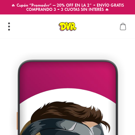
🔥 Cupón “Promodvr” — 20% OFF EN LA 2° + ENVÍO GRATIS
COMPRANDO 3 + 3 CUOTAS SIN INTERÉS 🔥