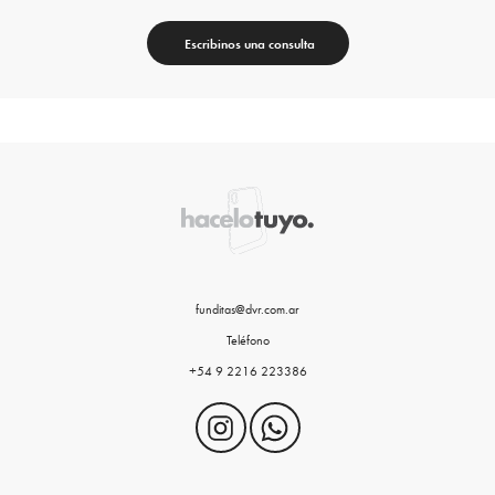
Escribinos una consulta
funditas@dvr.com.ar
Teléfono
+54 9 2216 223386