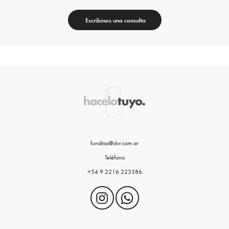
Escribinos una consulta
funditas@dvr.com.ar
Teléfono
+54 9 2216 223386