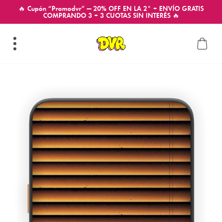
🔥 Cupón “Promodvr” — 20% OFF EN LA 2° + ENVÍO GRATIS
COMPRANDO 3 + 3 CUOTAS SIN INTERÉS 🔥