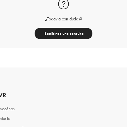
¿Todavia con dudas?
Escribinos una consulta
VR
nocénos
ntacto