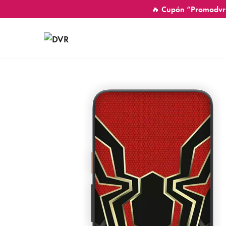
🔥 Cupón “Promodvr