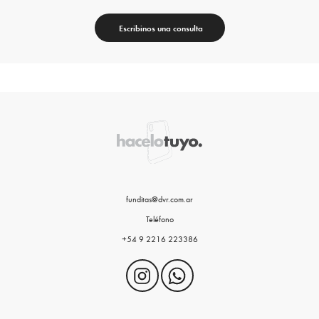
Escribinos una consulta
funditas@dvr.com.ar
Teléfono
+54 9 2216 223386