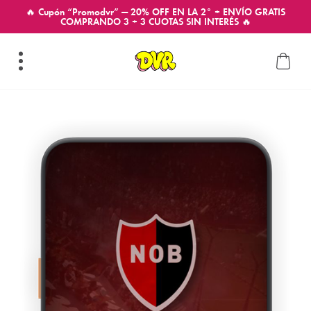
🔥 Cupón “Promodvr” — 20% OFF EN LA 2° + ENVÍO GRATIS
COMPRANDO 3 + 3 CUOTAS SIN INTERÉS 🔥