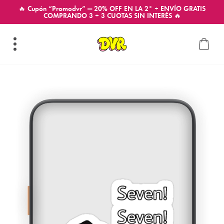
🔥 Cupón “Promodvr” — 20% OFF EN LA 2° + ENVÍO GRATIS
COMPRANDO 3 + 3 CUOTAS SIN INTERÉS 🔥