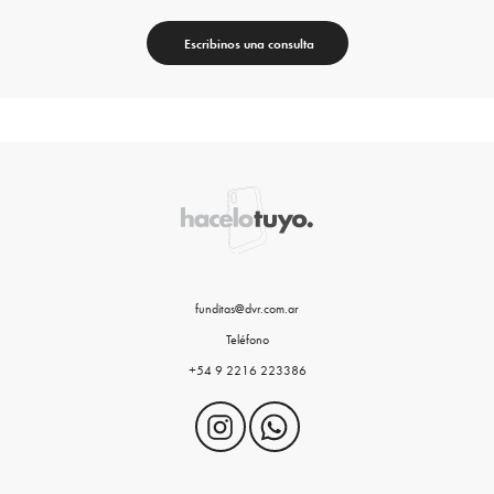
Escribinos una consulta
funditas@dvr.com.ar
Teléfono
+54 9 2216 223386