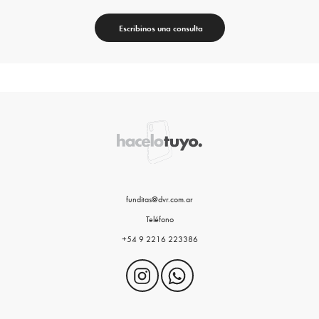
Escribinos una consulta
funditas@dvr.com.ar
Teléfono
+54 9 2216 223386