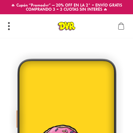
🔥 Cupón “Promodvr” — 20% OFF EN LA 2° + ENVÍO GRATIS
COMPRANDO 3 + 3 CUOTAS SIN INTERÉS 🔥