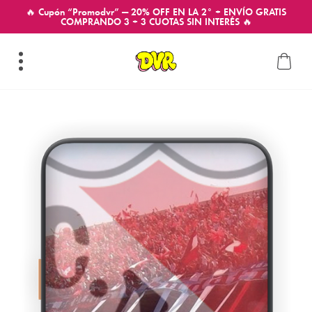
🔥 Cupón “Promodvr” — 20% OFF EN LA 2° + ENVÍO GRATIS
COMPRANDO 3 + 3 CUOTAS SIN INTERÉS 🔥