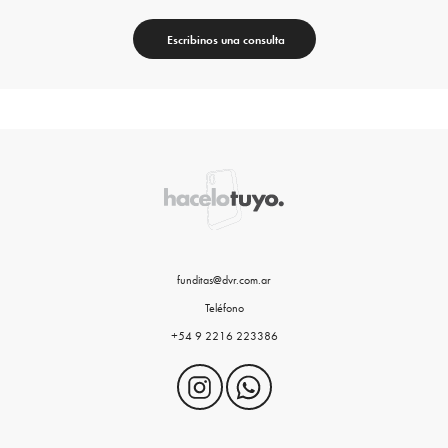
Escribinos una consulta
funditas@dvr.com.ar
Teléfono
+54 9 2216 223386