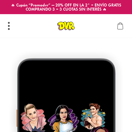
🔥 Cupón “Promodvr” — 20% OFF EN LA 2° + ENVÍO GRATIS
COMPRANDO 3 + 3 CUOTAS SIN INTERÉS 🔥