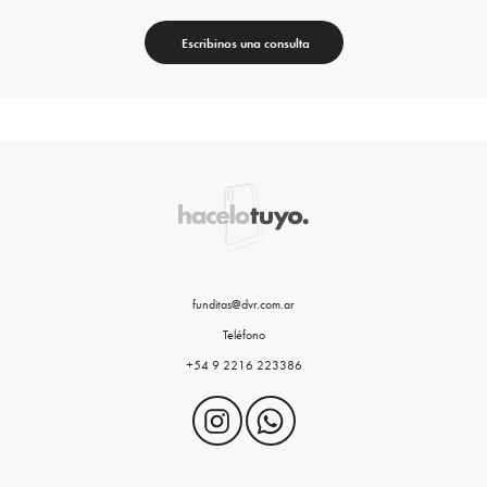
Escribinos una consulta
funditas@dvr.com.ar
Teléfono
+54 9 2216 223386