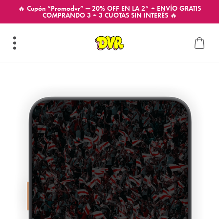
🔥 Cupón “Promodvr” — 20% OFF EN LA 2° + ENVÍO GRATIS
COMPRANDO 3 + 3 CUOTAS SIN INTERÉS 🔥