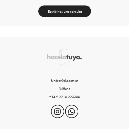
Escribinos una consulta
funditas@dvr.com.ar
Teléfono
+54 9 2216 223386