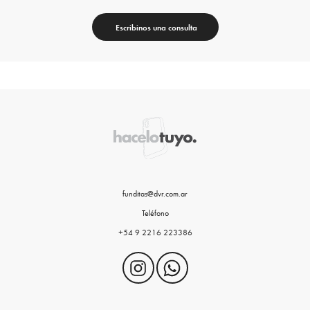
Escribinos una consulta
funditas@dvr.com.ar
Teléfono
+54 9 2216 223386