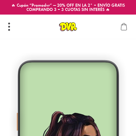
🔥 Cupón “Promodvr” — 20% OFF EN LA 2° + ENVÍO GRATIS
COMPRANDO 3 + 3 CUOTAS SIN INTERÉS 🔥