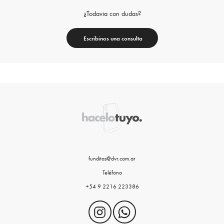
¿Todavia con dudas?
Escribinos una consulta
funditas@dvr.com.ar
Teléfono
+54 9 2216 223386