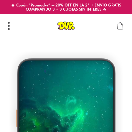
🔥 Cupón “Promodvr” — 20% OFF EN LA 2° + ENVÍO GRATIS
COMPRANDO 3 + 3 CUOTAS SIN INTERÉS 🔥