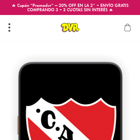
🔥 Cupón “Promodvr” — 20% OFF EN LA 2° + ENVÍO GRATIS
COMPRANDO 3 + 3 CUOTAS SIN INTERÉS 🔥