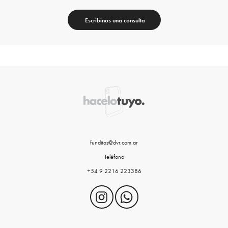
Escribinos una consulta
funditas@dvr.com.ar
Teléfono
+54 9 2216 223386