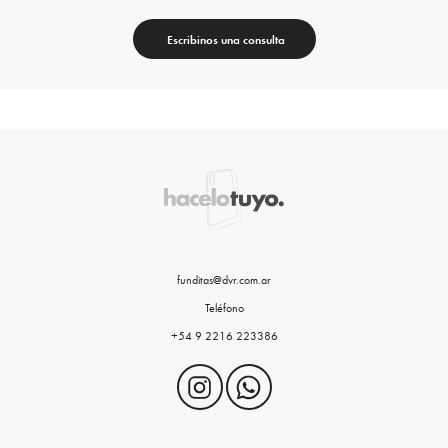
Escribinos una consulta
funditas@dvr.com.ar
Teléfono
+54 9 2216 223386