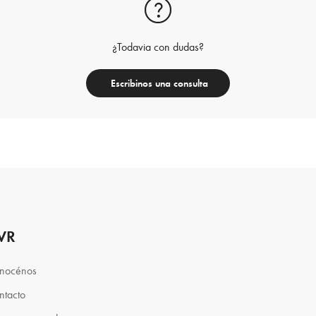
¿Todavia con dudas?
Escribinos una consulta
VR
nocénos
ntacto