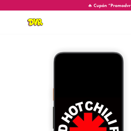
🔥 Cupón “Promodvr