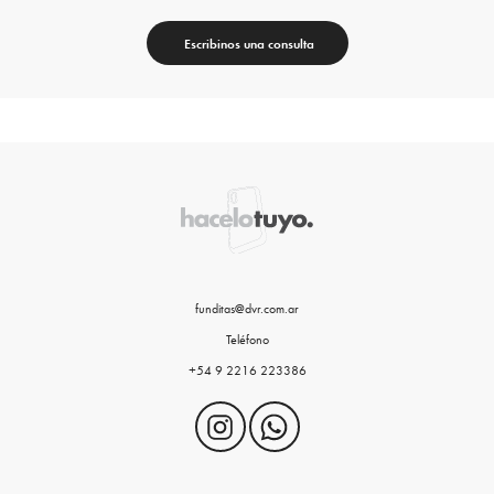
Escribinos una consulta
funditas@dvr.com.ar
Teléfono
+54 9 2216 223386