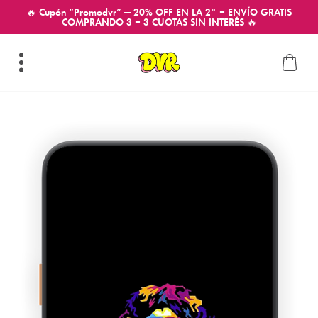
🔥 Cupón “Promodvr” — 20% OFF EN LA 2° + ENVÍO GRATIS
COMPRANDO 3 + 3 CUOTAS SIN INTERÉS 🔥