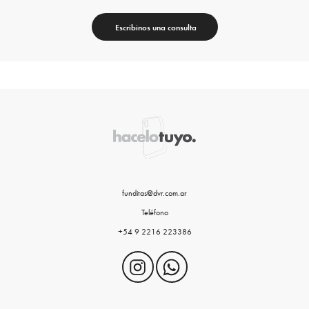
Escribinos una consulta
funditas@dvr.com.ar
Teléfono
+54 9 2216 223386