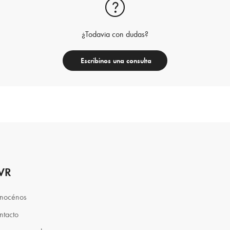
¿Todavia con dudas?
Escribinos una consulta
VR
nocénos
ntacto