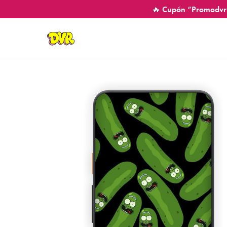
🔥 Cupón “Promodvr