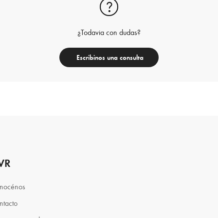
¿Todavia con dudas?
Escribinos una consulta
VR
nocénos
ntacto