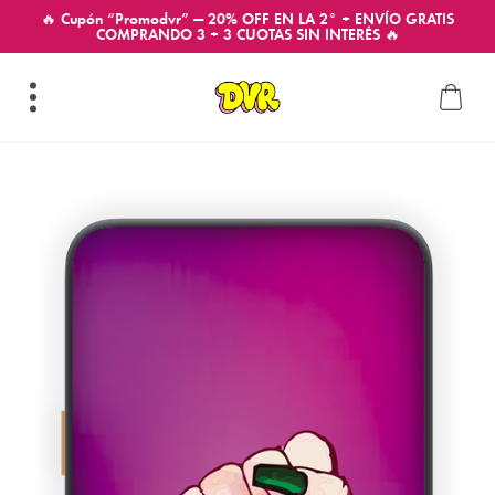
🔥 Cupón “Promodvr” — 20% OFF EN LA 2° + ENVÍO GRATIS
COMPRANDO 3 + 3 CUOTAS SIN INTERÉS 🔥