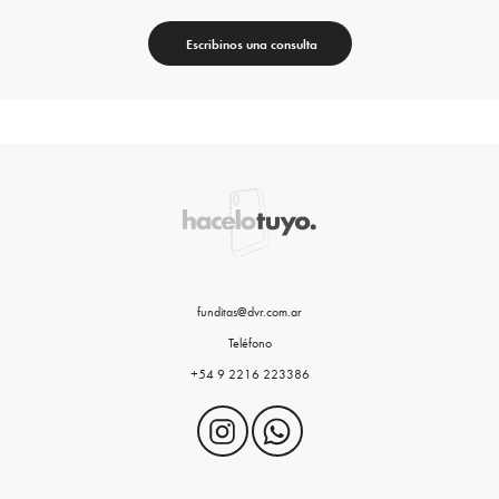
Escribinos una consulta
funditas@dvr.com.ar
Teléfono
+54 9 2216 223386