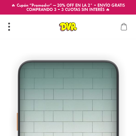
🔥 Cupón “Promodvr” — 20% OFF EN LA 2° + ENVÍO GRATIS
COMPRANDO 3 + 3 CUOTAS SIN INTERÉS 🔥