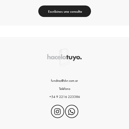
Escribinos una consulta
funditas@dvr.com.ar
Teléfono
+54 9 2216 223386