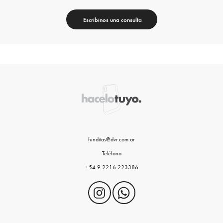
Escribinos una consulta
funditas@dvr.com.ar
Teléfono
+54 9 2216 223386