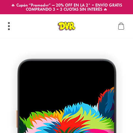
🔥 Cupón “Promodvr” — 20% OFF EN LA 2° + ENVÍO GRATIS
COMPRANDO 3 + 3 CUOTAS SIN INTERÉS 🔥