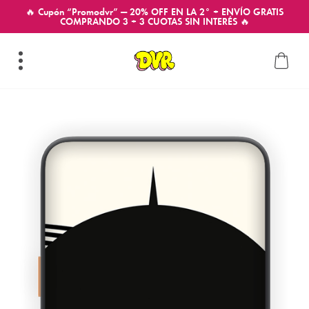
🔥 Cupón “Promodvr” — 20% OFF EN LA 2° + ENVÍO GRATIS
COMPRANDO 3 + 3 CUOTAS SIN INTERÉS 🔥