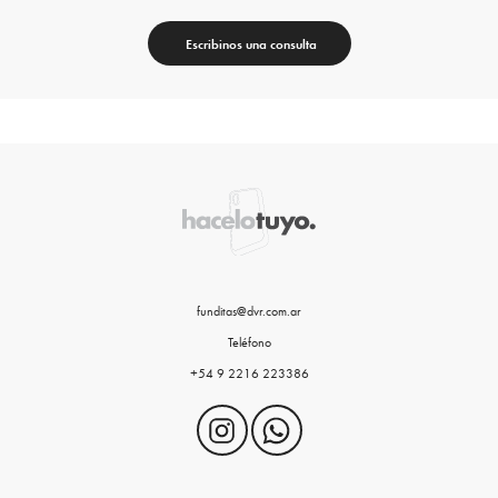
Escribinos una consulta
funditas@dvr.com.ar
Teléfono
+54 9 2216 223386