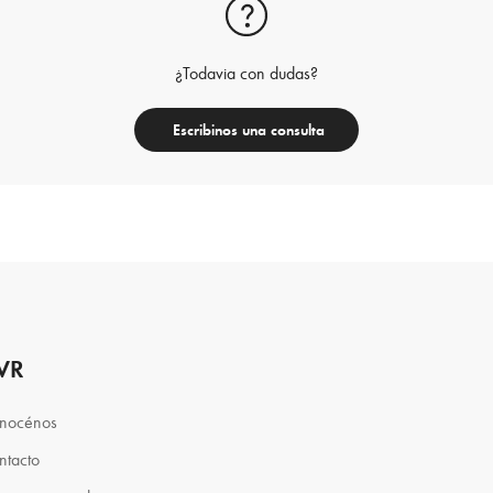
¿Todavia con dudas?
Escribinos una consulta
VR
nocénos
ntacto