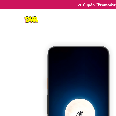
🔥 Cupón “Promodvr