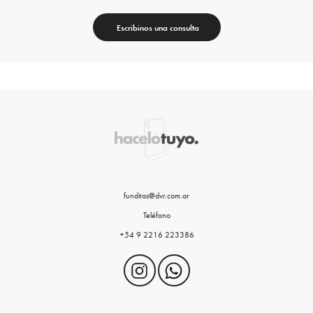
Escribinos una consulta
funditas@dvr.com.ar
Teléfono
+54 9 2216 223386