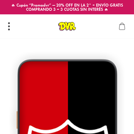
🔥 Cupón “Promodvr” — 20% OFF EN LA 2° + ENVÍO GRATIS
COMPRANDO 3 + 3 CUOTAS SIN INTERÉS 🔥