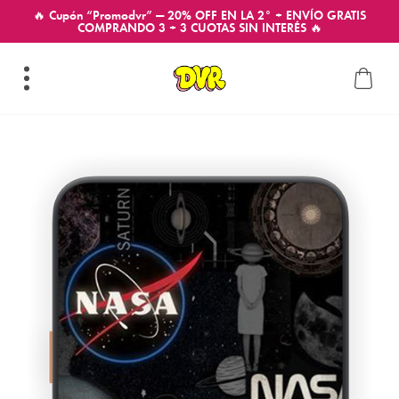
🔥 Cupón “Promodvr” — 20% OFF EN LA 2° + ENVÍO GRATIS
COMPRANDO 3 + 3 CUOTAS SIN INTERÉS 🔥