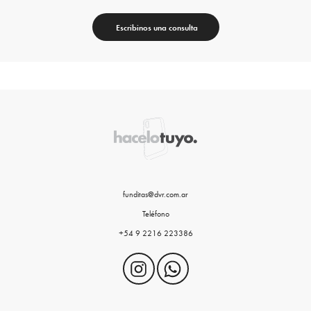
Escribinos una consulta
funditas@dvr.com.ar
Teléfono
+54 9 2216 223386