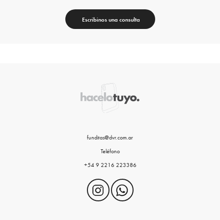
Escribinos una consulta
funditas@dvr.com.ar
Teléfono
+54 9 2216 223386