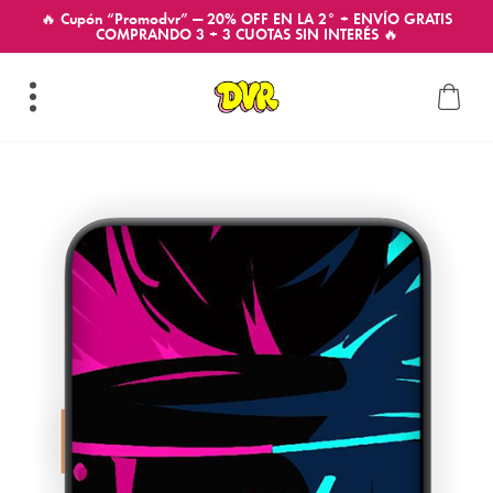
🔥 Cupón “Promodvr” — 20% OFF EN LA 2° + ENVÍO GRATIS
COMPRANDO 3 + 3 CUOTAS SIN INTERÉS 🔥