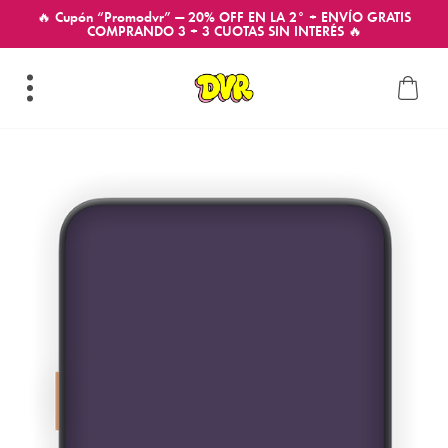
🔥 Cupón “Promodvr” — 20% OFF EN LA 2° + ENVÍO GRATIS
COMPRANDO 3 + 3 CUOTAS SIN INTERÉS 🔥