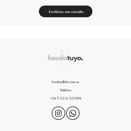
Escribinos una consulta
funditas@dvr.com.ar
Teléfono
+54 9 2216 223386