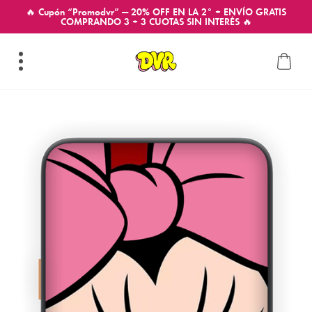
🔥 Cupón “Promodvr” — 20% OFF EN LA 2° + ENVÍO GRATIS
COMPRANDO 3 + 3 CUOTAS SIN INTERÉS 🔥