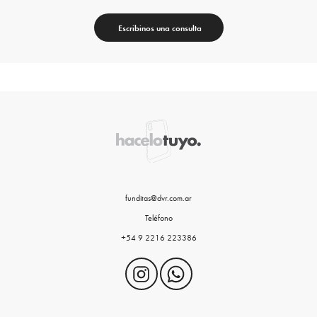
Escribinos una consulta
funditas@dvr.com.ar
Teléfono
+54 9 2216 223386