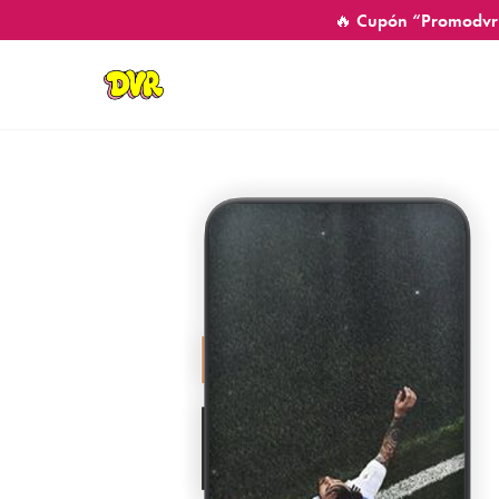
🔥 Cupón “Promodvr