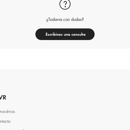
¿Todavia con dudas?
Escribinos una consulta
VR
nocénos
ntacto