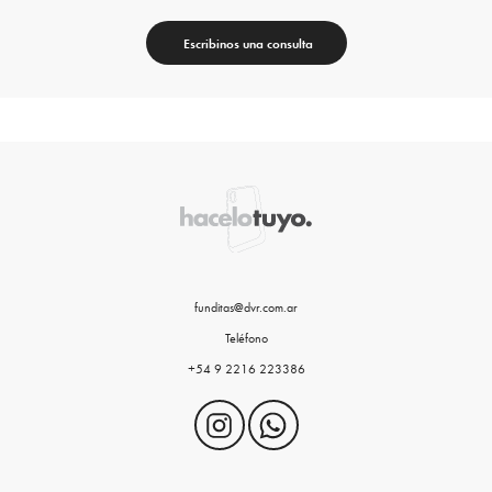
Escribinos una consulta
funditas@dvr.com.ar
Teléfono
+54 9 2216 223386