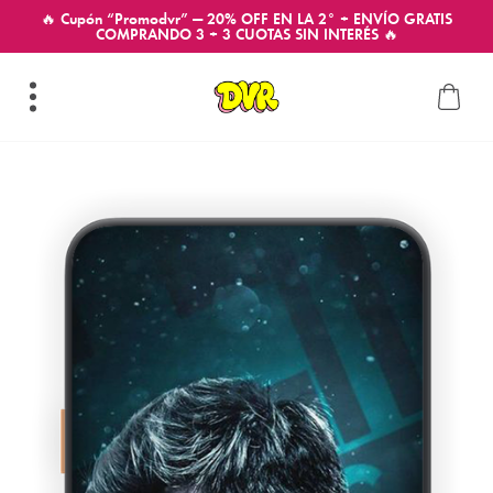
🔥 Cupón “Promodvr” — 20% OFF EN LA 2° + ENVÍO GRATIS
COMPRANDO 3 + 3 CUOTAS SIN INTERÉS 🔥