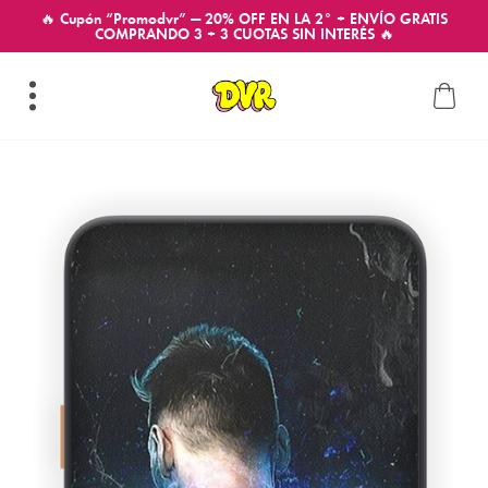
🔥 Cupón “Promodvr” — 20% OFF EN LA 2° + ENVÍO GRATIS
COMPRANDO 3 + 3 CUOTAS SIN INTERÉS 🔥