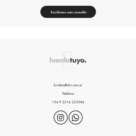
Escribinos una consulta
funditas@dvr.com.ar
Teléfono
+54 9 2216 223386