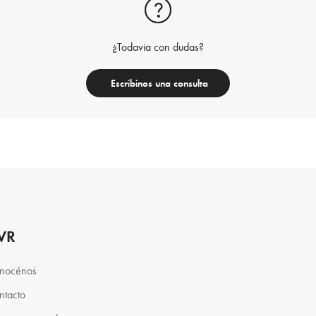
¿Todavia con dudas?
Escribinos una consulta
VR
nocénos
ntacto