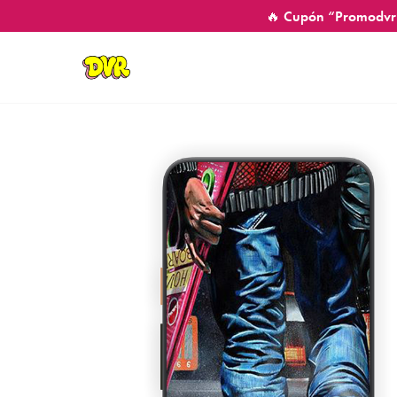
🔥 Cupón “Promodvr