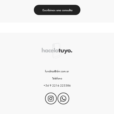
Escribinos una consulta
funditas@dvr.com.ar
Teléfono
+54 9 2216 223386