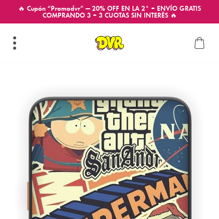
🔥 Cupón “Promodvr” — 20% OFF EN LA 2° + ENVÍO GRATIS
COMPRANDO 3 + 3 CUOTAS SIN INTERÉS 🔥