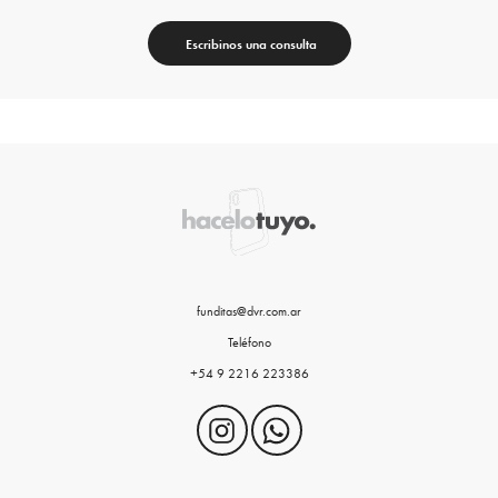
Escribinos una consulta
funditas@dvr.com.ar
Teléfono
+54 9 2216 223386