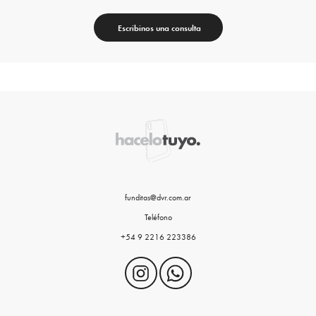
Escribinos una consulta
funditas@dvr.com.ar
Teléfono
+54 9 2216 223386