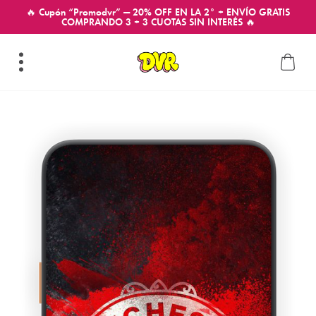
🔥 Cupón “Promodvr” — 20% OFF EN LA 2° + ENVÍO GRATIS
COMPRANDO 3 + 3 CUOTAS SIN INTERÉS 🔥