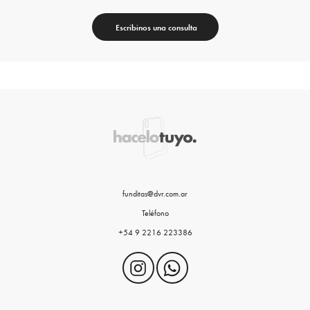
Escribinos una consulta
funditas@dvr.com.ar
Teléfono
+54 9 2216 223386