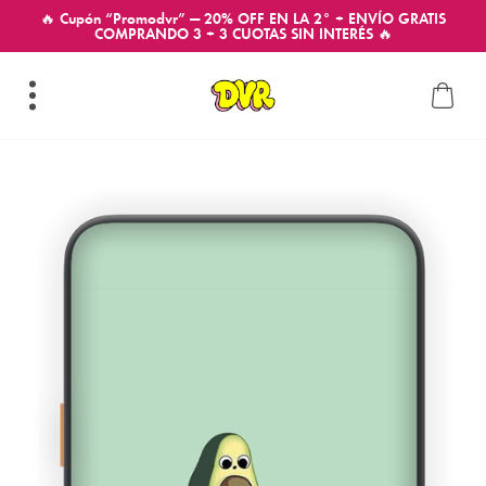
🔥 Cupón “Promodvr” — 20% OFF EN LA 2° + ENVÍO GRATIS
COMPRANDO 3 + 3 CUOTAS SIN INTERÉS 🔥