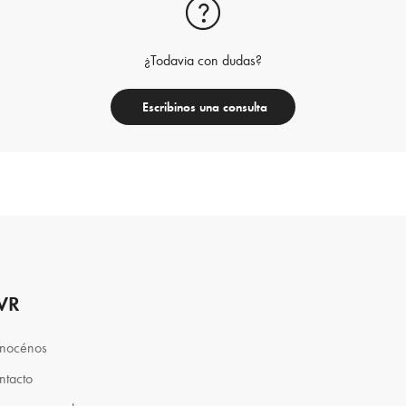
¿Todavia con dudas?
Escribinos una consulta
VR
nocénos
ntacto