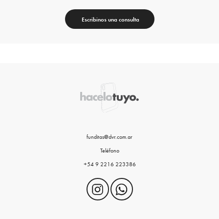
Escribinos una consulta
funditas@dvr.com.ar
Teléfono
+54 9 2216 223386