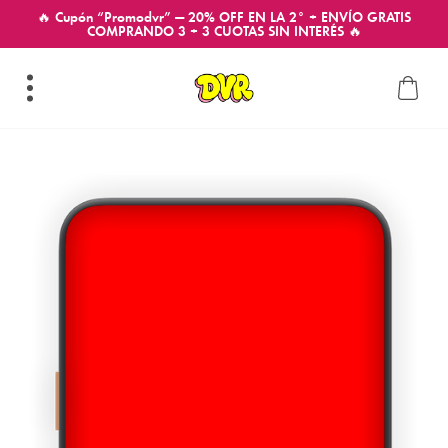
🔥 Cupón “Promodvr” — 20% OFF EN LA 2° + ENVÍO GRATIS
COMPRANDO 3 + 3 CUOTAS SIN INTERÉS 🔥