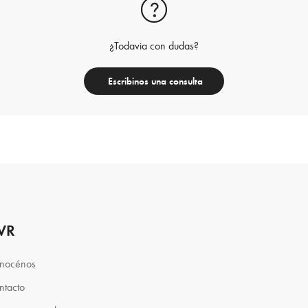
¿Todavia con dudas?
Escribinos una consulta
VR
nocénos
ntacto