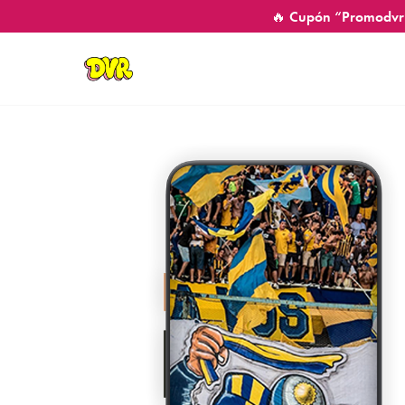
🔥 Cupón “Promodvr