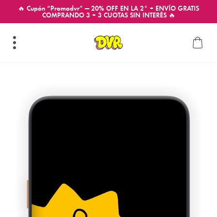
🔥 Cupón “Promodvr” — 20% OFF EN LA 2° + ENVÍO GRATIS
COMPRANDO 3 + 3 CUOTAS SIN INTERÉS 🔥