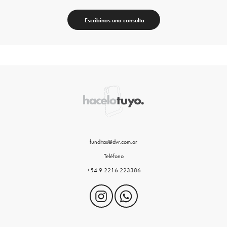
Escribinos una consulta
funditas@dvr.com.ar
Teléfono
+54 9 2216 223386