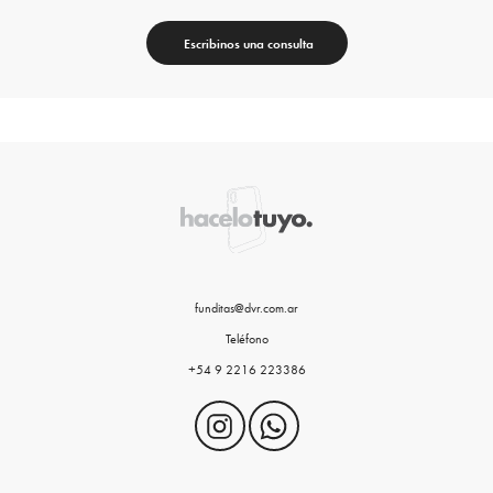
Escribinos una consulta
funditas@dvr.com.ar
Teléfono
+54 9 2216 223386