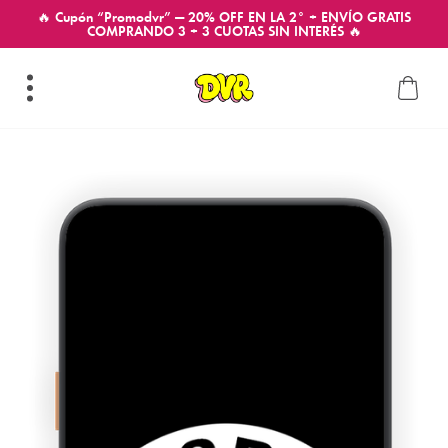
🔥 Cupón “Promodvr” — 20% OFF EN LA 2° + ENVÍO GRATIS
COMPRANDO 3 + 3 CUOTAS SIN INTERÉS 🔥