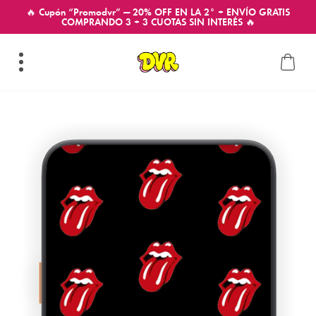
🔥 Cupón “Promodvr” — 20% OFF EN LA 2° + ENVÍO GRATIS
COMPRANDO 3 + 3 CUOTAS SIN INTERÉS 🔥