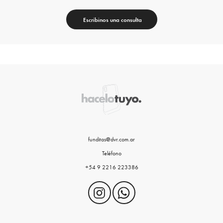
Escribinos una consulta
funditas@dvr.com.ar
Teléfono
+54 9 2216 223386