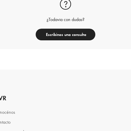
¿Todavia con dudas?
Escribinos una consulta
VR
nocénos
ntacto