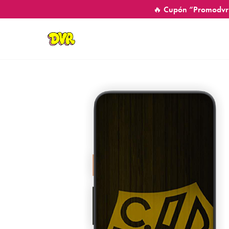
🔥 Cupón “Promodvr