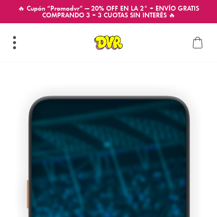
🔥 Cupón “Promodvr” — 20% OFF EN LA 2° + ENVÍO GRATIS
COMPRANDO 3 + 3 CUOTAS SIN INTERÉS 🔥