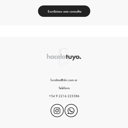
Escribinos una consulta
funditas@dvr.com.ar
Teléfono
+54 9 2216 223386