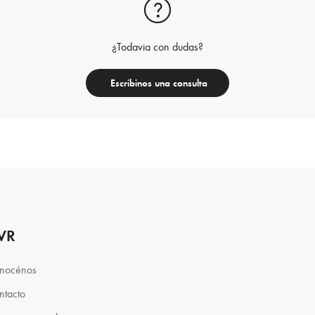
¿Todavia con dudas?
Escribinos una consulta
VR
nocénos
ntacto