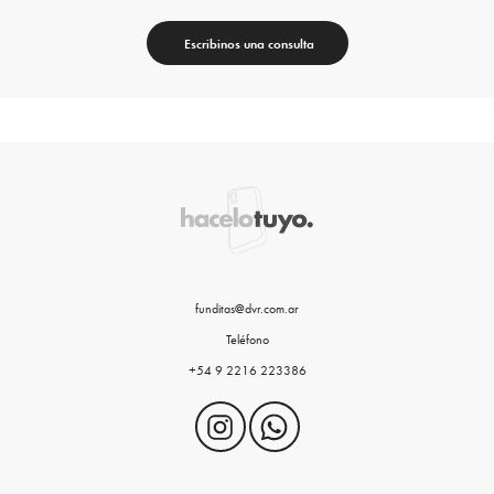
Escribinos una consulta
funditas@dvr.com.ar
Teléfono
+54 9 2216 223386