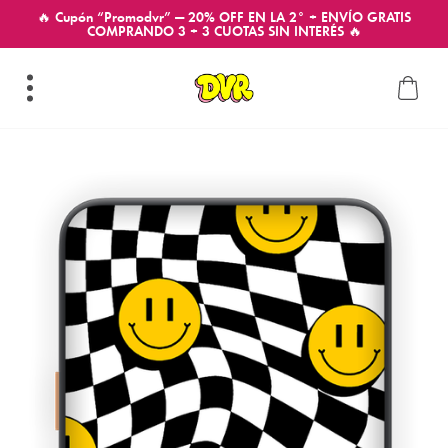
🔥 Cupón “Promodvr” — 20% OFF EN LA 2° + ENVÍO GRATIS
COMPRANDO 3 + 3 CUOTAS SIN INTERÉS 🔥