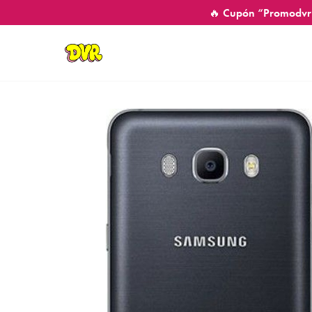
🔥 Cupón “Promodvr