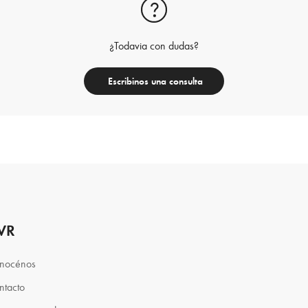
¿Todavia con dudas?
Escribinos una consulta
VR
nocénos
ntacto