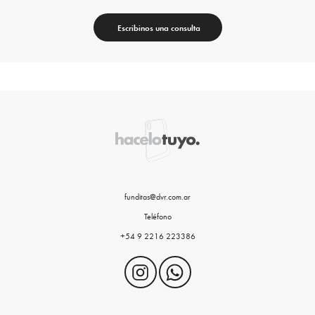
Escribinos una consulta
funditas@dvr.com.ar
Teléfono
+54 9 2216 223386