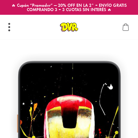
🔥 Cupón “Promodvr” — 20% OFF EN LA 2° + ENVÍO GRATIS
COMPRANDO 3 + 3 CUOTAS SIN INTERÉS 🔥