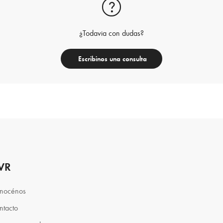
¿Todavia con dudas?
Escribinos una consulta
VR
nocénos
ntacto